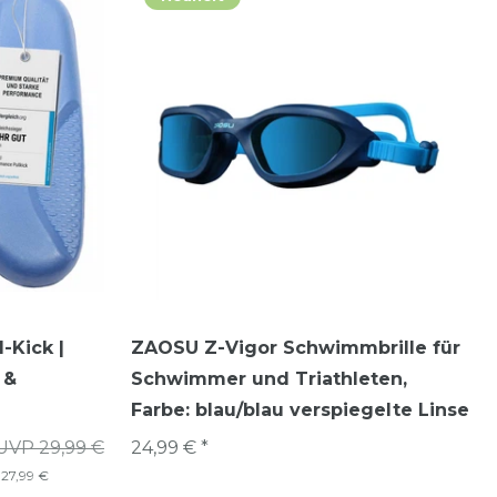
-Kick |
ZAOSU Z-Vigor Schwimmbrille für
 &
Schwimmer und Triathleten
,
Farbe: blau/blau verspiegelte Linse
UVP 29,99 €
24,99 € *
:
27,99 €