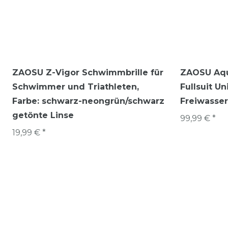
ZAOSU Z-Vigor Schwimmbrille für
ZAOSU Aqu
Schwimmer und Triathleten
,
Fullsuit U
Farbe: schwarz-neongrün/schwarz
Freiwasser
getönte Linse
99,99 € *
19,99 € *