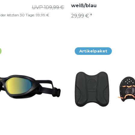
weiß/blau
UVP 109,99 €
s der letzten 30 Tage:
99,99 €
29,99 € *
Artikelpaket