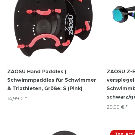
ZAOSU Hand Paddles |
ZAOSU Z-El
Schwimmpaddles für Schwimmer
verspiege
& Triathleten
, Größe: S (Pink)
Schwimmbri
schwarz/g
14,99 € *
29,99 € *
Top-Arti