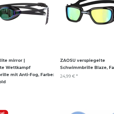
ite mirror |
ZAOSU verspiegelte
lte Wettkampf
Schwimmbrille Blaze
, F
lle mit Anti-Fog
, Farbe:
24,99 € *
old
kel