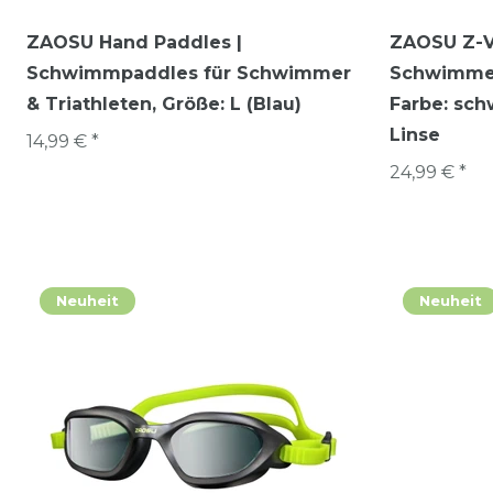
ZAOSU Hand Paddles |
ZAOSU Z-V
Schwimmpaddles für Schwimmer
Schwimmer
& Triathleten
, Größe: L (Blau)
Farbe: sch
Linse
14,99 € *
24,99 € *
Neuheit
Neuheit