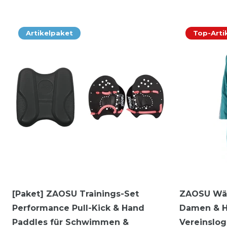
Artikelpaket
Top-Arti
[Paket] ZAOSU Trainings-Set
ZAOSU Wä
Performance Pull-Kick & Hand
Damen & He
Paddles für Schwimmen &
Vereinslo