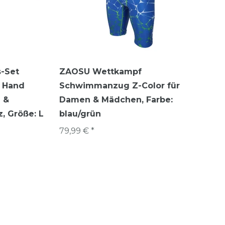
s-Set
ZAOSU Wettkampf
& Hand
Schwimmanzug Z-Color für
 &
Damen & Mädchen
, Farbe:
z
, Größe: L
blau/grün
79,99 € *