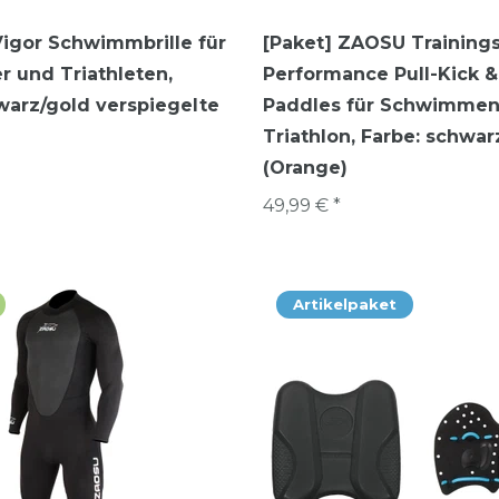
igor Schwimmbrille für
[Paket] ZAOSU Training
 und Triathleten
,
Performance Pull-Kick 
warz/gold verspiegelte
Paddles für Schwimmen
Triathlon
, Farbe: schwar
(Orange)
49,99 € *
Artikelpaket