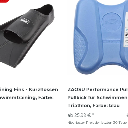
ning Fins - Kurzflossen
ZAOSU Performance Pull
chwimmtraining
, Farbe:
Pullkick für Schwimmen
Triathlon
, Farbe: blau
ab 25,99 € *
Niedrigster Preis der letzten 30 Tage