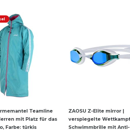
kel
rmemantel Teamline
ZAOSU Z-Elite mirror |
rren mit Platz für das
verspiegelte Wettkamp
go
, Farbe: türkis
Schwimmbrille mit Anti