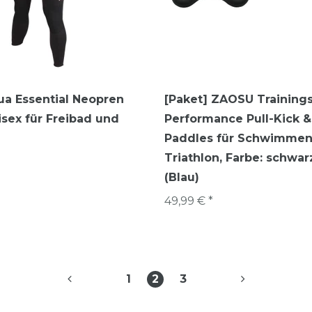
a Essential Neopren
[Paket] ZAOSU Training
nisex für Freibad und
Performance Pull-Kick 
Paddles für Schwimmen
Triathlon
, Farbe: schwar
(Blau)
49,99 € *
1
2
3