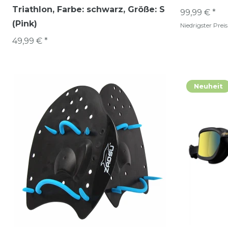
Triathlon
, Farbe: schwarz
, Größe: S
99,99 € *
(Pink)
Niedrigster Prei
49,99 € *
Neuheit