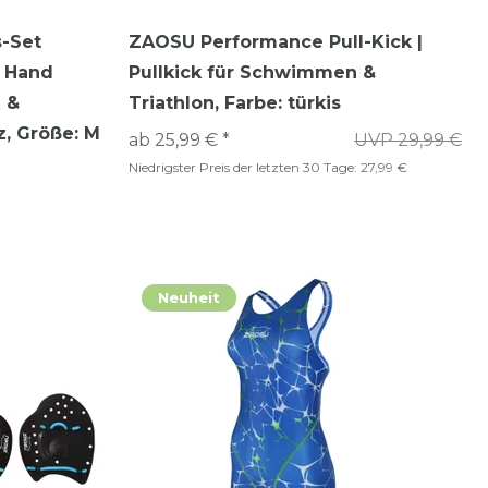
s-Set
ZAOSU Performance Pull-Kick |
& Hand
Pullkick für Schwimmen &
 &
Triathlon
, Farbe: türkis
z
, Größe: M
ab 25,99 € *
UVP 29,99 €
Niedrigster Preis der letzten 30 Tage:
27,99 €
Neuheit