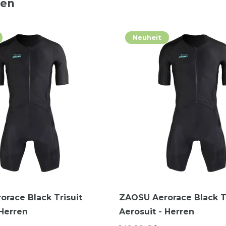
ten
Neuheit
race Black Trisuit
ZAOSU Aerorace Black Tr
 Herren
Aerosuit - Herren