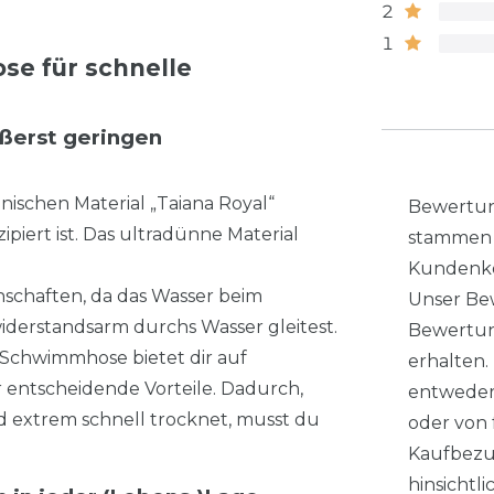
2
1
e für schnelle
ußerst geringen
ischen Material „Taiana Royal“
Bewertung
ipiert ist. Das ultradünne Material
stammen 
Kundenko
nschaften, da das Wasser beim
Unser Bew
derstandsarm durchs Wasser gleitest.
Bewertung
 Schwimmhose bietet dir auf
erhalten
 entscheidende Vorteile. Dadurch,
entweder
 extrem schnell trocknet, musst du
oder von 
Kaufbezu
hinsichtl