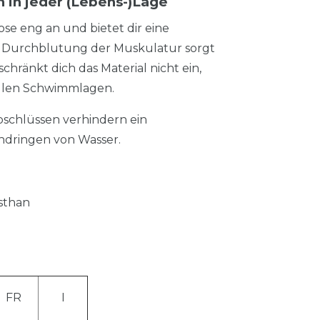
h in jeder (Lebens-)Lage
e eng an und bietet dir eine
te Durchblutung der Muskulatur sorgt
hränkt dich das Material nicht ein,
 allen Schwimmlagen.
bschlüssen verhindern ein
dringen von Wasser.
sthan
FR
I