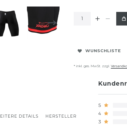
WUNSCHLISTE
* inkl. ges. MwSt. zzgl.
Versandk
Kundenr
5
4
EITERE DETAILS
HERSTELLER
3