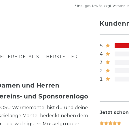
* inkl. ges. MwSt. zzgl.
Versandk
Kundenr
5
4
EITERE DETAILS
HERSTELLER
3
2
1
Damen und Herren
 Vereins- und Sponsorenlogo
ZAOSU Wärmemantel bist du und deine
Jetzt schon
 knielange Mantel bedeckt neben dem
it die wichtigsten Muskelgruppen.