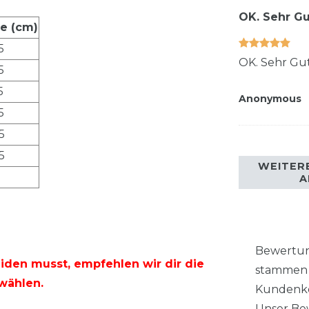
OK. Sehr Gu
ße
(cm)
5
OK. Sehr Gut
5
5
Anonymous
5
5
5
WEITER
A
Bewertung
den musst, empfehlen wir dir die
stammen 
wählen.
Kundenko
Unser Bew