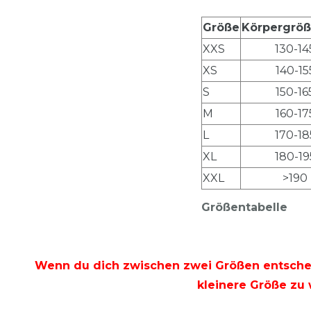
Größe
Körpergrö
XXS
130-14
XS
140-15
S
150-16
M
160-17
L
170-18
XL
180-19
XXL
>190
Größentabelle
Wenn du dich zwischen zwei Größen entschei
kleinere Größe zu 