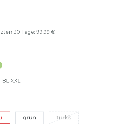
etzten 30 Tage:
99,99 €
-BL-XXL
u
grün
türkis