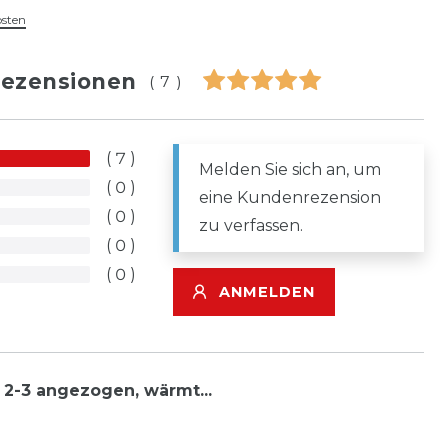
osten
ezensionen
(7)
7
Melden Sie sich an, um
0
eine Kundenrezension
0
zu verfassen.
0
0
ANMELDEN
 2-3 angezogen, wärmt...