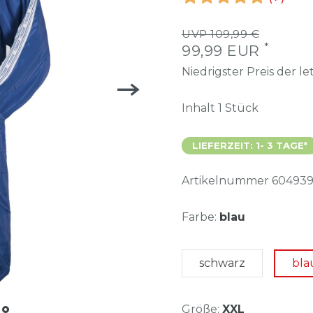
UVP 109,99 €
*
99,99 EUR
Niedrigster Preis der l
Inhalt
1
Stück
LIEFERZEIT: 1- 3 TAGE*
Artikelnummer
604939
Farbe:
blau
schwarz
bla
Größe:
XXL