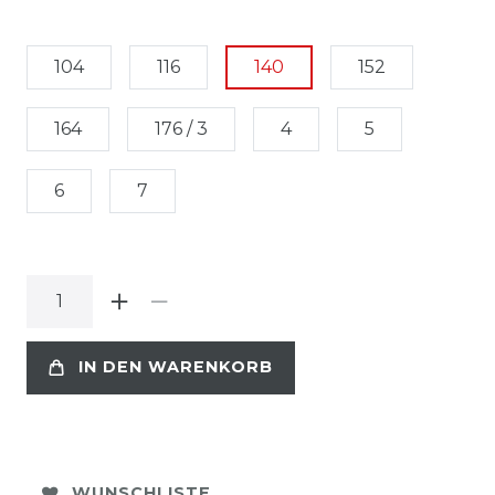
104
116
140
152
164
176 / 3
4
5
6
7
IN DEN WARENKORB
WUNSCHLISTE