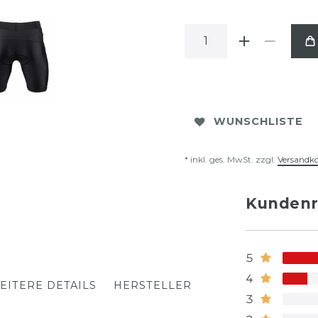
WUNSCHLISTE
* inkl. ges. MwSt. zzgl.
Versandk
Kundenr
5
4
EITERE DETAILS
HERSTELLER
3