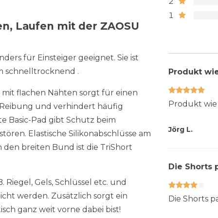
2
1
n, Laufen mit der ZAOSU
ers für Einsteiger geeignet. Sie ist
 schnelltrocknend .
Produkt wi
 mit flachen Nähten sorgt für einen
Produkt wie
 Reibung und verhindert häufig
te Basic-Pad gibt Schutz beim
Jörg L.
ören. Elastische Silikonabschlüsse am
 den breiten Bund ist die TriShort
Die Shorts 
 Riegel, Gels, Schlüssel etc. und
cht werden. Zusätzlich sorgt ein
Die Shorts p
sch ganz weit vorne dabei bist!