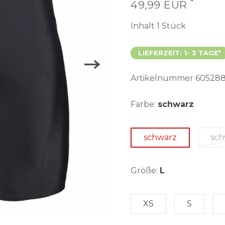
*
49,99 EUR
Inhalt
1
Stück
LIEFERZEIT: 1- 3 TAGE*
Artikelnummer
605288
Farbe:
schwarz
schwarz
sch
Größe:
L
XS
S