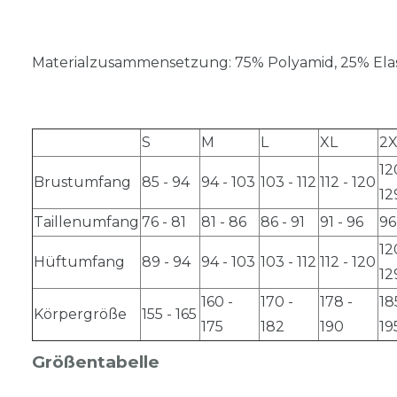
Materialzusammensetzung: 75% Polyamid, 25% Ela
S
M
L
XL
2X
12
Brustumfang
85 - 94
94 - 103
103 - 112
112 - 120
12
Taillenumfang
76 - 81
81 - 86
86 - 91
91 - 96
96
12
Hüftumfang
89 - 94
94 - 103
103 - 112
112 - 120
12
160 -
170 -
178 -
18
Körpergröße
155 - 165
175
182
190
19
Größentabelle