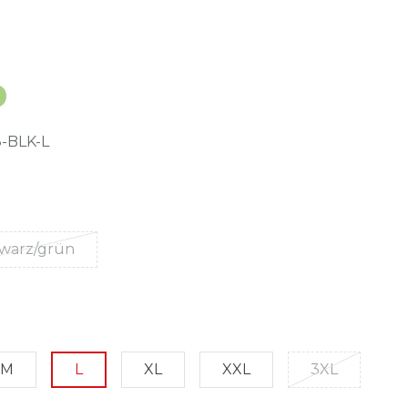
-BLK-L
warz/grün
M
L
XL
XXL
3XL