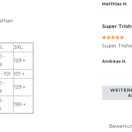
Matthias H.
sthan
Super Trish
Super Trisho
L
3XL
0 -
129 +
Andreas H.
9
 - 101
101 +
0 -
129 +
WEITER
9
A
5 -
190 +
5
Bewertung