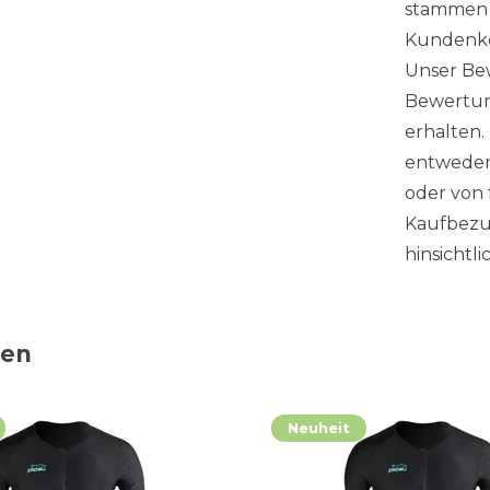
stammen 
Kundenko
Unser Bew
Bewertung
erhalten
entweder
oder von 
Kaufbezu
hinsichtl
ten
Neuheit