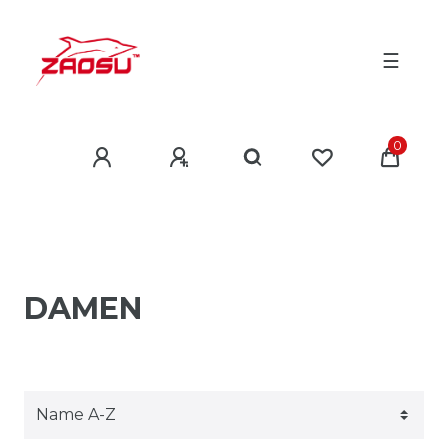
☰
0
DAMEN