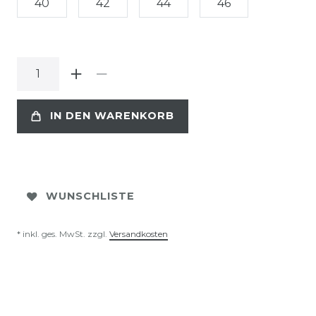
40
42
44
46
IN DEN WARENKORB
WUNSCHLISTE
* inkl. ges. MwSt. zzgl.
Versandkosten