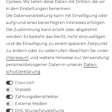
Cookies. Wir teilen diese Daten mit Dritten, die wir
in den Einstellungen benennen.
Die Datenverarbeitung kann mit Einwilligung oder
aufgrund eines berechtigten Interesses erfolgen.
AGB
Barrierefreiheitserklärung
Die Zustimmung kann erteilt oder abgelehnt
werden. Es besteht das Recht, nicht einzuwilligen
und die Einwilligung zu einem späteren Zeitpunkt
zu ändern oder zu widerrufen. Beachten Sie unser
Impressum
und weitere Hinweise zur Verwendung
Widerrufs­recht
personenbezogener Daten in unserer
Daten­
schutz­erklärung
.
Essenziell
Statistik
Kontakt
VERTRAG WIDERRUFEN
Zahlungsdienstleister
Externe Medien
DHL Wunschzustellung