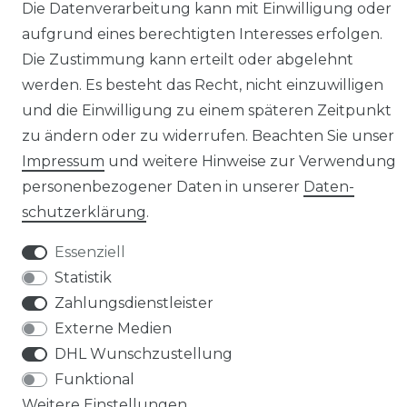
Die Datenverarbeitung kann mit Einwilligung oder
aufgrund eines berechtigten Interesses erfolgen.
AGB
Barrierefreiheitserklärung
Die Zustimmung kann erteilt oder abgelehnt
werden. Es besteht das Recht, nicht einzuwilligen
und die Einwilligung zu einem späteren Zeitpunkt
zu ändern oder zu widerrufen. Beachten Sie unser
Impressum
und weitere Hinweise zur Verwendung
Widerrufs­recht
personenbezogener Daten in unserer
Daten­
schutz­erklärung
.
Essenziell
Statistik
Kontakt
VERTRAG WIDERRUFEN
Zahlungsdienstleister
Externe Medien
DHL Wunschzustellung
Funktional
Weitere Einstellungen